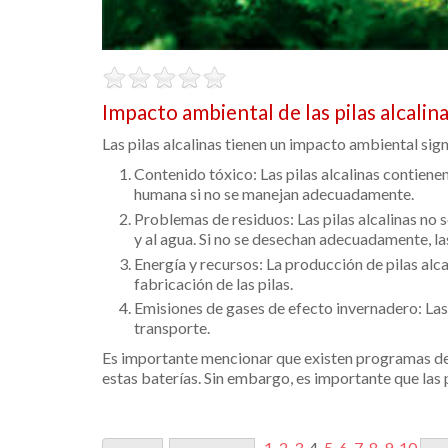
Impacto ambiental de las pilas alcalin
Las pilas alcalinas tienen un impacto ambiental si
Contenido tóxico: Las pilas alcalinas contiene
humana si no se manejan adecuadamente.
Problemas de residuos: Las pilas alcalinas no 
y al agua. Si no se desechan adecuadamente, las
Energía y recursos: La producción de pilas alc
fabricación de las pilas.
Emisiones de gases de efecto invernadero: Las
transporte.
Es importante mencionar que existen programas de r
estas baterías. Sin embargo, es importante que las
1
2
3
4
5
6
7
8
9
10