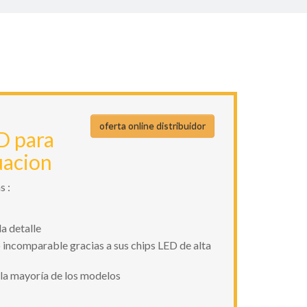
LINTERNAS
GAMA LINTERNAS
oferta online distribuidor
D para
uacion
s :
a detalle
incomparable gracias a sus chips LED de alta
n la mayoría de los modelos