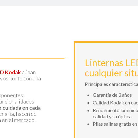
Linternas LE
cualquier sit
D Kodak
aúnan
vos, junto con una
Principales característica
Garantía de 3 años
omponentes
 funcionalidades
Calidad Kodak en cad
 cuidada en cada
Rendimiento lumínico 
enaria, hacen de
calidad y su óptica
 en el mercado.
Pilas salinas gratis e