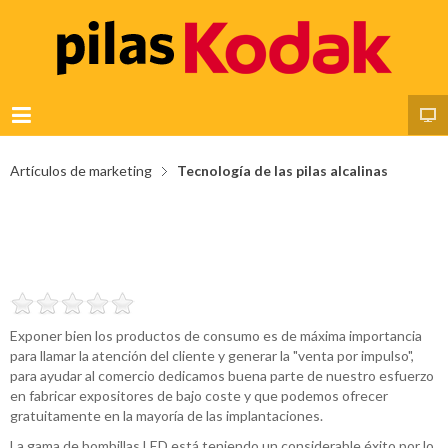
Artículos de marketing
Tecnología de las pilas alcalinas
ARTÍCULOS
SOLUCIONES
Exponer bien los productos de consumo es de máxima importancia
para llamar la atención del cliente y generar la "venta por impulso",
para ayudar al comercio dedicamos buena parte de nuestro esfuerzo
en fabricar expositores de bajo coste y que podemos ofrecer
gratuitamente en la mayoría de las implantaciones.
La gama de bombillas LED está teniendo un considerable éxito por lo