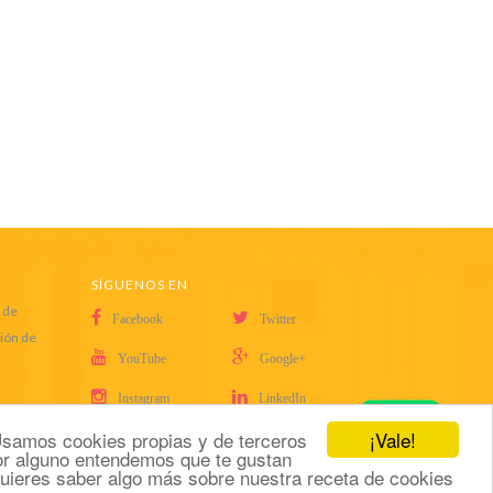
SÍGUENOS EN
 de
Facebook
Twitter
ción de
YouTube
Google+
Instagram
LinkedIn
¡Vale!
. Usamos cookies propias y de terceros
dor alguno entendemos que te gustan
 quieres saber algo más sobre nuestra receta de cookies
ht © 2022
Base World Trading SL
. Todos los derechos reservados.