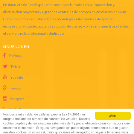
En
Base World Trading SL
estamos especializados en la importación y
distribución mayorista y a grandes centrales de compra de productos de Gran
Consumo, empleando las últimas tecnologías informáticas de gestión
empresarial y logística para la reducción de costes y ofrecer a nuestros clientes
el servicio más profesional y dedicado.
SÍGUENOS EN
Facebook
Twitter
YouTube
Google+
Instagram
LinkedIn
Nos gusta más hablar de galletas, pero la Ley 34/2002 nos
¡Vale!
obliga a hablarte de otro tipo de cookies: las virtuales. Usamos
cookies propias y de terceros para saber más de ti y poder ofrecerte cosas con sabor y que
realmente te interesen. Si sigues navegando sin pudor alguno entendemos que te gustan
nuestras cookies. Si no es así, mejor que cierres el navegador, no vayas a tener una mala