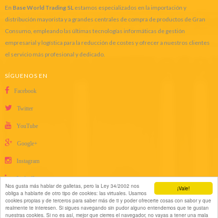
En
Base World Trading SL
estamos especializados en la importación y
distribución mayorista y a grandes centrales de compra de productos de Gran
Consumo, empleando las últimas tecnologías informáticas de gestión
empresarial y logística para la reducción de costes y ofrecer a nuestros clientes
el servicio más profesional y dedicado.
SÍGUENOS EN
Facebook
Twitter
YouTube
Google+
Instagram
LinkedIn
Nos gusta más hablar de galletas, pero la Ley 34/2002 nos
¡Vale!
obliga a hablarte de otro tipo de cookies: las virtuales. Usamos
cookies propias y de terceros para saber más de ti y poder ofrecerte cosas con sabor y que
realmente te interesen. Si sigues navegando sin pudor alguno entendemos que te gustan
nuestras cookies. Si no es así, mejor que cierres el navegador, no vayas a tener una mala