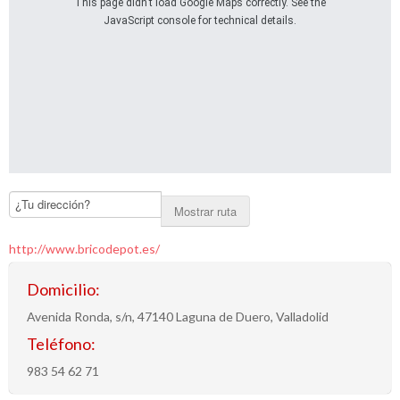
This page didn't load Google Maps correctly. See the
JavaScript console for technical details.
Mostrar ruta
http://www.bricodepot.es/
Domicilio:
Avenida Ronda, s/n, 47140 Laguna de Duero, Valladolid
Teléfono:
983 54 62 71