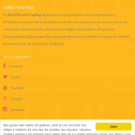
SOBRE NOSOTROS
En
Base World Trading SL
estamos especializados en la importación y
distribución mayorista y a grandes centrales de compra de productos de Gran
Consumo, empleando las últimas tecnologías informáticas de gestión
empresarial y logística para la reducción de costes y ofrecer a nuestros clientes
el servicio más profesional y dedicado.
SÍGUENOS EN
Facebook
Twitter
YouTube
Google+
Instagram
LinkedIn
Nos gusta más hablar de galletas, pero la Ley 34/2002 nos
¡Vale!
obliga a hablarte de otro tipo de cookies: las virtuales. Usamos
cookies propias y de terceros para saber más de ti y poder ofrecerte cosas con sabor y que