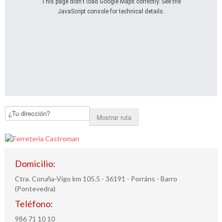
This page didn't load Google Maps correctly. See the
JavaScript console for technical details.
Mostrar ruta
Domicilio:
Ctra. Coruña-Vigo km 105.5 - 36191 - Porráns - Barro
(Pontevedra)
Teléfono:
986 71 10 10