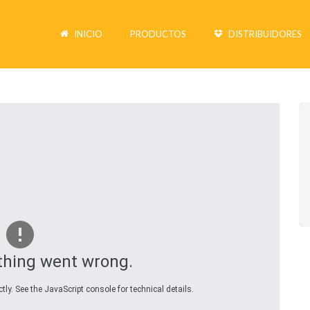
INICIO
PRODUCTOS
DISTRIBUIDORES
hing went wrong.
ly. See the JavaScript console for technical details.