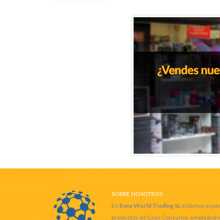
SOBRE NOSOTROS
En
Base World Trading SL
estamos especi
productos de Gran Consumo, empleando las