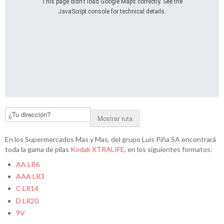
This page didn't load Google Maps correctly. See the
JavaScript console for technical details.
Mostrar ruta
En los Supermercados Mas y Mas, del grupo Luís Piña SA encontrará
toda la gama de pilas
Kodak XTRALIFE
, en los siguientes formatos:
AA LR6
AAA LR3
C LR14
D LR20
9V