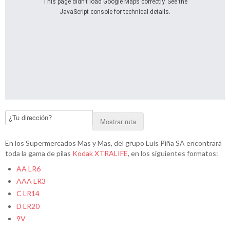
This page didn't load Google Maps correctly. See the
JavaScript console for technical details.
Mostrar ruta
En los Supermercados Mas y Mas, del grupo Luís Piña SA encontrará
toda la gama de pilas
Kodak XTRALIFE
, en los siguientes formatos:
AA LR6
AAA LR3
C LR14
D LR20
9V