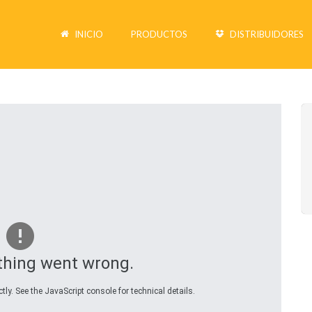
INICIO
PRODUCTOS
DISTRIBUIDORES
hing went wrong.
ly. See the JavaScript console for technical details.