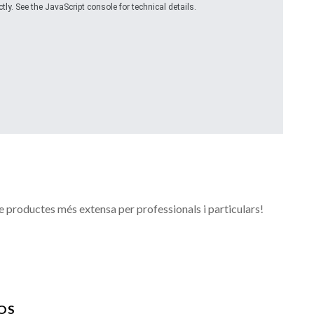
ly. See the JavaScript console for technical details.
de productes més extensa per professionals i particulars!
OS