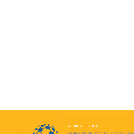
SOBRE NOSOTROS
En
Base World Trading SL
estamos especi