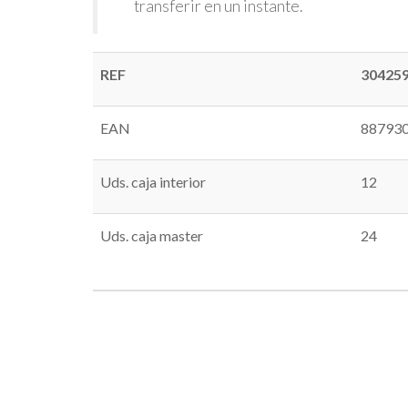
transferir en un instante.
REF
30425
EAN
88793
Uds. caja interior
12
Uds. caja master
24