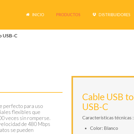
INICIO
PRODUCTOS
DISTRIBUIDORES
o USB-C
Cable USB to
USB-C
e perfecto para uso
iales flexibles que
Características técnicas :
00 veces sin romperse.
a velocidad de 480 Mbps
Color: Blanco
 datos se pueden