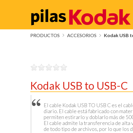
PRODUCTOS
ACCESORIOS
Kodak USB t
Kodak USB to USB-C
El cable Kodak USB TO USB C es el cabl
diario. El cable está fabricado con mater
permiten estirarlo y doblarlo más de 50
El cable admite la transferencia de alt
de todo tipo de archivos, por lo que los